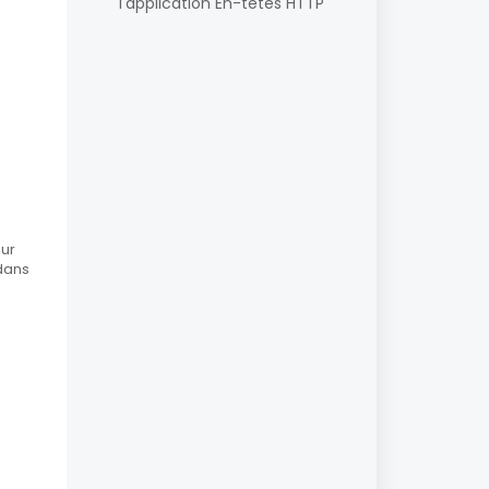
l'application En-têtes HTTP
eur
 dans