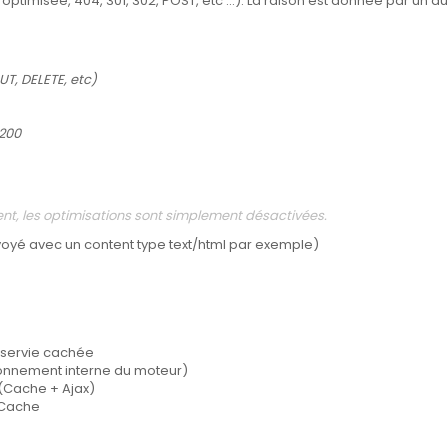
ptimisée, 404, 301, 302, POST, etc ...). La raison est donnée par un au
T, DELETE, etc)
 200
nt, les optimisations sont simplement désactivées.
voyé avec un content type text/html par exemple)
s servie cachée
ionnement interne du moteur)
 (Cache + Ajax)
s Cache