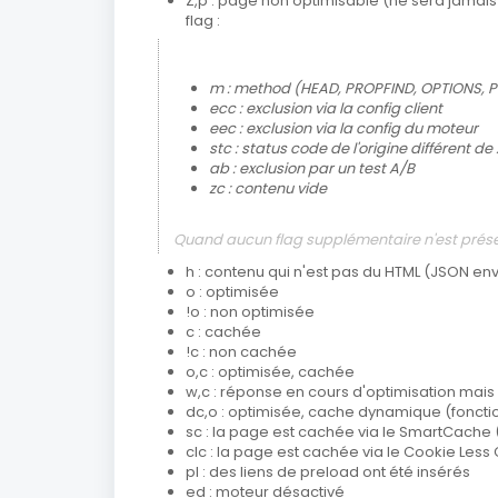
Z,p : page non optimisable (ne sera jamais o
flag :
m : method (HEAD, PROPFIND, OPTIONS, PU
ecc : exclusion via la config client
eec : exclusion via la config du moteur
stc : status code de l'origine différent de
ab : exclusion par un test A/B
zc : contenu vide
Quand aucun flag supplémentaire n'est prése
h : contenu qui n'est pas du HTML (JSON en
o : optimisée
!o : non optimisée
c : cachée
!c : non cachée
o,c : optimisée, cachée
w,c : réponse en cours d'optimisation mai
dc,o : optimisée, cache dynamique (fonct
sc : la page est cachée via le SmartCache
clc : la page est cachée via le Cookie Les
pl : des liens de preload ont été insérés
ed : moteur désactivé