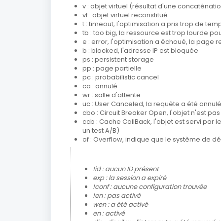
v : objet virtuel (résultat d'une concaténati
vf : objet virtuel reconstitué
t : timeout, l'optimisation a pris trop de t
tb : too big, la ressource est trop lourde p
e : error, l'optimisation a échoué, la page
b : blocked, l'adresse IP est bloquée
ps : persistent storage
pp : page partielle
pc : probabilistic cancel
ca : annulé
wr : salle d'attente
uc : User Canceled, la requête a été annulée
cbo : Circuit Breaker Open, l'objet n'est p
ccb : Cache CallBack, l'objet est servi par 
un test A/B)
of : Overflow, indique que le système de dé
!id : aucun ID présent
exp : la session a expiré
!conf : aucune configuration trouvée
!en : pas activé
wen : a été activé
en : activé