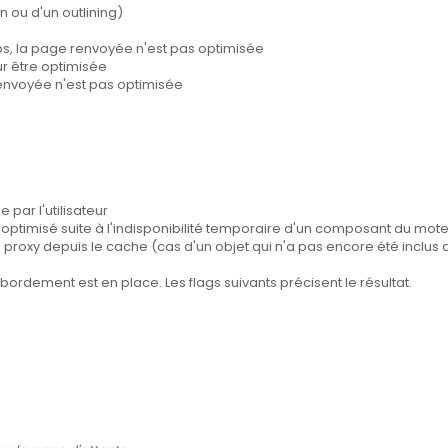
on ou d'un outlining)
emps, la page renvoyée n'est pas optimisée
our être optimisée
 renvoyée n'est pas optimisée
 par l'utilisateur
as optimisé suite à l'indisponibilité temporaire d'un composant du mot
le proxy depuis le cache (cas d'un objet qui n'a pas encore été inclus
bordement est en place. Les flags suivants précisent le résultat.