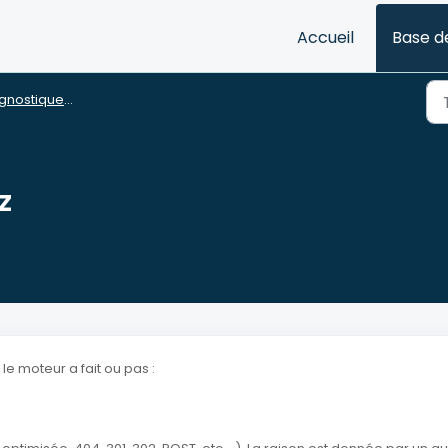
Accueil
Base d
stiquer un problème
z
le moteur a fait ou pas :