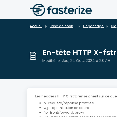
Passer au contenu principal
Accueil
Base de connaissances
Dépannage
Diagno
En-tête HTTP X-fstr
Modifié le Jeu, 24 Oct., 2024 à 2:07 H
Les headers HTTP X-fstrz renseignent sur ce que 
p : requête/réponse proxifiée
w,p : optimisation en cours
f,p : front/forward, proxy