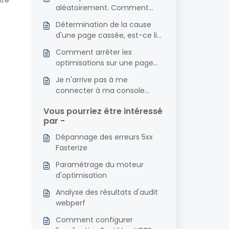
tre
aléatoirement. Comment
puis-je corriger ce problème ?
Détermination de la cause
d'une page cassée, est-ce lié
à Fasterize ?
Comment arrêter les
optimisations sur une page
ou une balise HTML ?
Je n'arrive pas à me
connecter à ma console
d'administration PrestaShop,
Vous pourriez être intéressé
que faire ?
par -
Dépannage des erreurs 5xx
Fasterize
Paramétrage du moteur
d'optimisation
Analyse des résultats d'audit
webperf
Comment configurer