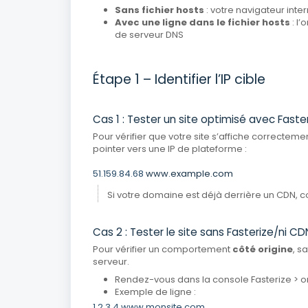
Sans fichier hosts
: votre navigateur int
Avec une ligne dans le fichier hosts
: l’
de serveur DNS
Étape 1 – Identifier l’IP cible
Cas 1 : Tester un site optimisé avec Faste
Pour vérifier que votre site s’affiche correctem
pointer vers une IP de plateforme :
51.159.84.68
www.example.com
Si votre domaine est déjà derrière un CDN, con
Cas 2 : Tester le site sans Fasterize/ni CD
Pour vérifier un comportement
côté origine
, s
serveur.
Rendez-vous dans la console Fasterize > o
Exemple de ligne :
1.2.3.4 www.monsite.com