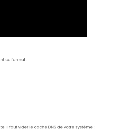
ant ce format :
e, il faut vider le cache DNS de votre système :