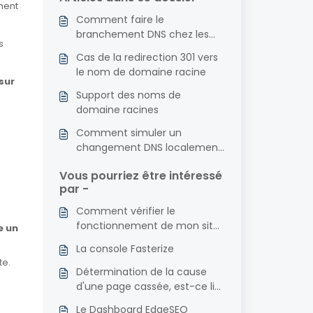
ment
Comment faire le
branchement DNS chez les
s
principaux fournisseurs ?
Cas de la redirection 301 vers
le nom de domaine racine
sur
Support des noms de
domaine racines
Comment simuler un
changement DNS localement
avec le fichier /etc/hosts ?
Vous pourriez être intéressé
par -
Comment vérifier le
fonctionnement de mon site
e un
web d'origine (sans passer par
La console Fasterize
Fasterize) ?
te.
Détermination de la cause
d'une page cassée, est-ce lié
à Fasterize ?
Le Dashboard EdgeSEO