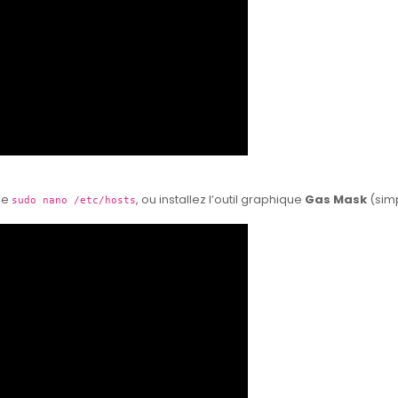
de
, ou installez l’outil graphique
Gas Mask
(sim
sudo nano /etc/hosts