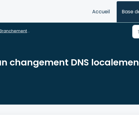
Accueil
Base d
Branchement DNS
n changement DNS localement a