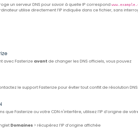
erroge un serveur DNS pour savoir à quelle IP correspond
www.example.
ordinateur utilise directement l’IP indiquée dans ce fichier, sans interr
rize
ent avec Fasterize
avant
de changer les DNS officiels, vous pouvez
tactez le support Fasterize pour éviter tout conflit de résolution DNS
N
ans que Fasterize ou votre CDN n'interfère, utilisez l’IP d’origine de votr
nglet
Domaines
> récupérez l’IP d’origine affichée