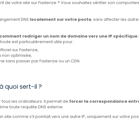
t de votre site sur Fasterize ? Vous souhaitez vérifier son comporte
 changement DNS
localement sur votre poste
, sans affecter les autre
comment rediriger un nom de domaine vers une IP spécifique 
hode est particulièrement utile pour :
fficiel sur Fasterize,
u non optimisée,
e sans passer par Fasterize ou un CDN.
à quoi sert-il ?
 tous les ordinateurs. Il permet de
forcer la correspondance entr
ême toute requête DNS externe.
un site comme s’il pointait vers une autre IP, uniquement sur votre pos
s