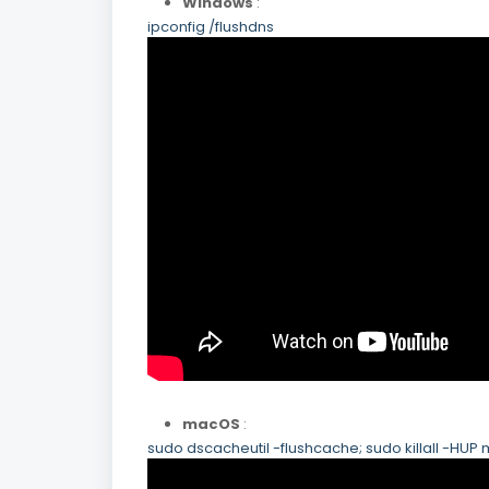
Windows
:
ipconfig /flushdns
macOS
:
sudo
dscacheutil
-flushcache
;
sudo
killall
-HUP
m