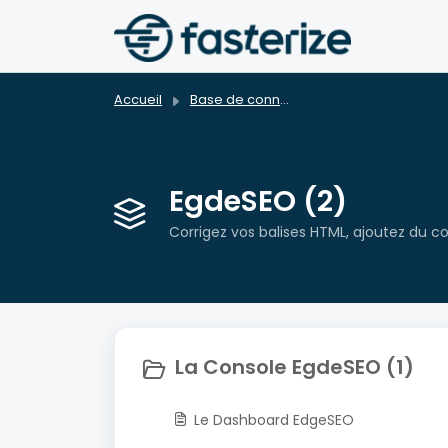
Passer au contenu principal
Accueil
Base de connaissances
EgdeSEO (2)
Corrigez vos balises HTML, ajoutez du con
La Console EgdeSEO (1)
Le Dashboard EdgeSEO