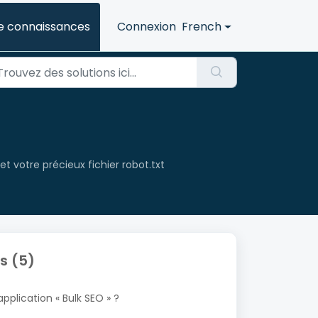
e connaissances
Connexion
French
et votre précieux fichier robot.txt
s (5)
pplication « Bulk SEO » ?